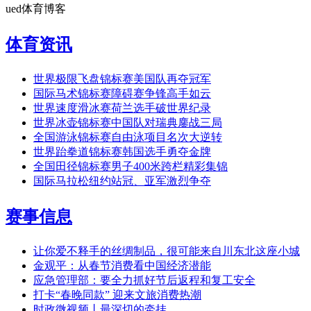
ued体育博客
体育资讯
世界极限飞盘锦标赛美国队再夺冠军
国际马术锦标赛障碍赛争锋高手如云
世界速度滑冰赛荷兰选手破世界纪录
世界冰壶锦标赛中国队对瑞典鏖战三局
全国游泳锦标赛自由泳项目名次大逆转
世界跆拳道锦标赛韩国选手勇夺金牌
全国田径锦标赛男子400米跨栏精彩集锦
国际马拉松纽约站冠、亚军激烈争夺
赛事信息
让你爱不释手的丝绸制品，很可能来自川东北这座小城
金观平：从春节消费看中国经济潜能
应急管理部：要全力抓好节后返程和复工安全
打卡“春晚同款” 迎来文旅消费热潮
时政微视频丨最深切的牵挂