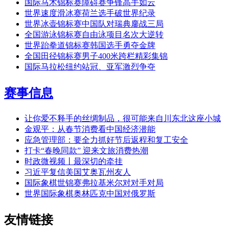
国际马术锦标赛障碍赛争锋高手如云
世界速度滑冰赛荷兰选手破世界纪录
世界冰壶锦标赛中国队对瑞典鏖战三局
全国游泳锦标赛自由泳项目名次大逆转
世界跆拳道锦标赛韩国选手勇夺金牌
全国田径锦标赛男子400米跨栏精彩集锦
国际马拉松纽约站冠、亚军激烈争夺
赛事信息
让你爱不释手的丝绸制品，很可能来自川东北这座小城
金观平：从春节消费看中国经济潜能
应急管理部：要全力抓好节后返程和复工安全
打卡“春晚同款” 迎来文旅消费热潮
时政微视频丨最深切的牵挂
习近平复信美国艾奥瓦州友人
国际象棋世锦赛弗拉基米尔对对手对局
世界国际象棋奥林匹克中国对俄罗斯
友情链接