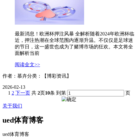
最新消息！欧洲杯押注风暴 全解析随着2024年欧洲杯临
近，押注热潮在全球范围内逐渐升温。不仅仅是足球迷
的节日，这一盛世也成为了赌博市场的狂欢。本文将全
面解析当前
阅读全文>>
作者：慕卉
分类：【博彩资讯】
2026-02-13
1
2
下一页
共
2
页
10
条
到第
页
关于我们
ued体育博客
ued体育博客