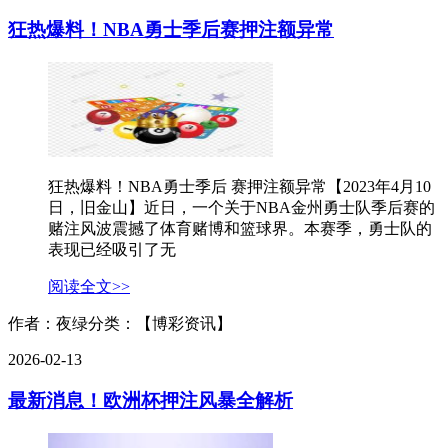
狂热爆料！NBA勇士季后赛押注额异常
狂热爆料！NBA勇士季后 赛押注额异常【2023年4月10
日，旧金山】近日，一个关于NBA金州勇士队季后赛的
赌注风波震撼了体育赌博和篮球界。本赛季，勇士队的
表现已经吸引了无
阅读全文>>
作者：夜绿
分类：【博彩资讯】
2026-02-13
最新消息！欧洲杯押注风暴全解析