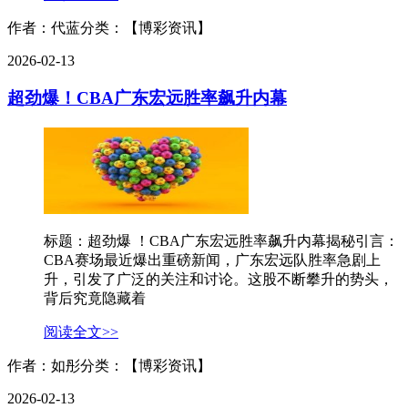
作者：代蓝
分类：【博彩资讯】
2026-02-13
超劲爆！CBA广东宏远胜率飙升内幕
标题：超劲爆 ！CBA广东宏远胜率飙升内幕揭秘引言：
CBA赛场最近爆出重磅新闻，广东宏远队胜率急剧上
升，引发了广泛的关注和讨论。这股不断攀升的势头，
背后究竟隐藏着
阅读全文>>
作者：如彤
分类：【博彩资讯】
2026-02-13