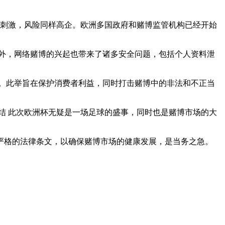
虽然刺激，风险同样高企。欧洲多国政府和赌博监管机构已经开始
外，网络赌博的兴起也带来了诸多安全问题，包括个人资料泄
战。此举旨在保护消费者利益，同时打击赌博中的非法和不正当
结 此次欧洲杯无疑是一场足球的盛事，同时也是赌博市场的大
严格的法律条文，以确保赌博市场的健康发展，是当务之急。