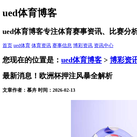
ued体育博客
ued体育博客专注体育赛事资讯、比赛
首页
ued体育
体育资讯
赛事信息
博彩资讯
资讯中心
您现在的位置是：
ued体育博客
>
博彩资
最新消息！欧洲杯押注风暴全解析
文章作者：慕卉 时间：2026-02-13