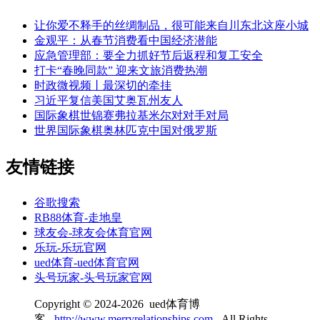
让你爱不释手的丝绸制品，很可能来自川东北这座小城
金观平：从春节消费看中国经济潜能
应急管理部：要全力抓好节后返程和复工安全
打卡“春晚同款” 迎来文旅消费热潮
时政微视频丨最深切的牵挂
习近平复信美国艾奥瓦州友人
国际象棋世锦赛弗拉基米尔对对手对局
世界国际象棋奥林匹克中国对俄罗斯
友情链接
谷歌搜索
RB88体育-走地皇
球友会-球友会体育官网
乐玩-乐玩官网
ued体育-ued体育官网
头号玩家-头号玩家官网
Copyright © 2024-2026 ued体育博
客
http://www.merryrelationships.com
.All Rights