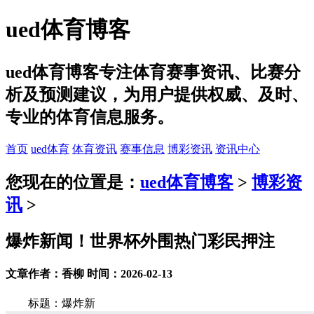
ued体育博客
ued体育博客专注体育赛事资讯、比赛分
析及预测建议，为用户提供权威、及时、
专业的体育信息服务。
首页
ued体育
体育资讯
赛事信息
博彩资讯
资讯中心
您现在的位置是：
ued体育博客
>
博彩资
讯
>
爆炸新闻！世界杯外围热门彩民押注
文章作者：香柳 时间：2026-02-13
标题：爆炸新