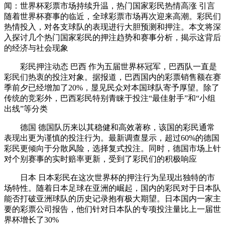
闻：世界杯彩票市场持续升温，热门国家彩民热情高涨 引言
随着世界杯赛事的临近，全球彩票市场再次迎来高潮。彩民们
热情投入，对各支球队的表现进行大胆预测和押注。本文将深
入探讨几个热门国家彩民的押注趋势和赛事分析，揭示这背后
的经济与社会现象
彩民押注动态 巴西 作为五届世界杯冠军，巴西队一直是
彩民们热衷的投注对象。据报道，巴西国内的彩票销售额在赛
季前夕已经增加了20%，显见民众对本国球队寄予厚望。除了
传统的竞彩外，巴西彩民特别青睐于投注“最佳射手”和“小组
出线”等分类
德国 德国队历来以其稳健和高效著称，该国的彩民通常
表现出更为谨慎的投注行为。最新调查显示，超过60%的德国
彩民更倾向于分散风险，选择复式投注。同时，德国市场上针
对个别赛事的实时赔率更新，受到了彩民们的积极响应
日本 日本彩民在这次世界杯的押注行为呈现出独特的市
场特性。随着日本足球在亚洲的崛起，国内的彩民对于日本队
能否打破亚洲球队的历史记录抱有极大期望。日本国内一家主
要的彩票公司报告，他们针对日本队的专项投注量比上一届世
界杯增长了30%