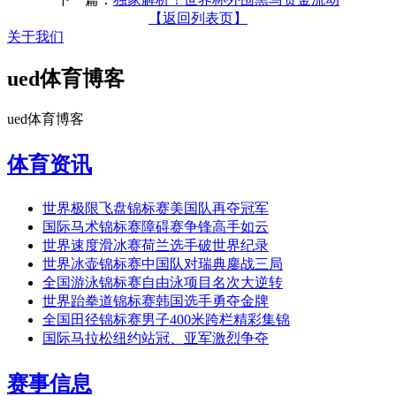
【返回列表页】
关于我们
ued体育博客
ued体育博客
体育资讯
世界极限飞盘锦标赛美国队再夺冠军
国际马术锦标赛障碍赛争锋高手如云
世界速度滑冰赛荷兰选手破世界纪录
世界冰壶锦标赛中国队对瑞典鏖战三局
全国游泳锦标赛自由泳项目名次大逆转
世界跆拳道锦标赛韩国选手勇夺金牌
全国田径锦标赛男子400米跨栏精彩集锦
国际马拉松纽约站冠、亚军激烈争夺
赛事信息