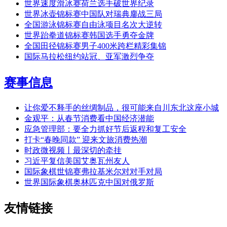
世界速度滑冰赛荷兰选手破世界纪录
世界冰壶锦标赛中国队对瑞典鏖战三局
全国游泳锦标赛自由泳项目名次大逆转
世界跆拳道锦标赛韩国选手勇夺金牌
全国田径锦标赛男子400米跨栏精彩集锦
国际马拉松纽约站冠、亚军激烈争夺
赛事信息
让你爱不释手的丝绸制品，很可能来自川东北这座小城
金观平：从春节消费看中国经济潜能
应急管理部：要全力抓好节后返程和复工安全
打卡“春晚同款” 迎来文旅消费热潮
时政微视频丨最深切的牵挂
习近平复信美国艾奥瓦州友人
国际象棋世锦赛弗拉基米尔对对手对局
世界国际象棋奥林匹克中国对俄罗斯
友情链接