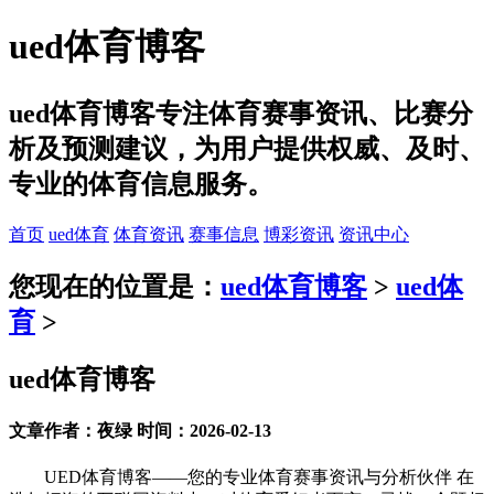
ued体育博客
ued体育博客专注体育赛事资讯、比赛分
析及预测建议，为用户提供权威、及时、
专业的体育信息服务。
首页
ued体育
体育资讯
赛事信息
博彩资讯
资讯中心
您现在的位置是：
ued体育博客
>
ued体
育
>
ued体育博客
文章作者：夜绿 时间：2026-02-13
UED体育博客——您的专业体育赛事资讯与分析伙伴 在