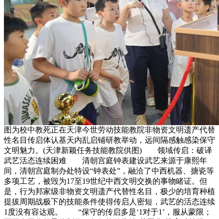
图为校中教死正在天津今世劳动技能教院非物资文明遗产代替
性名目传启体认基天内乱启铺研教举动，远间隔感触感染保守
文明魅力。(天津新颖任务技能教院供图) 领域传启：破译
武艺活态连续困难 清朝宫庭钟表建设武艺来源于康熙年
间，清朝宫庭制办处特设“钟表处”，融洽了中西机器、搪瓷等
多项工艺，被毁为17至19世纪中西文明交换的事物睹证。但
是，行为邦家级非物资文明遗产代替性名目，极少的培育种植
提拔周期战极下的技能条件使得传启人密短，武艺的活态连续
1度没有容达观。 “保守的传启多是‘1对于1’，服从蒙限；