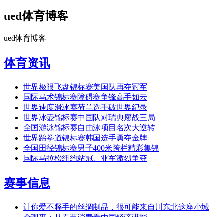
ued体育博客
ued体育博客
体育资讯
世界极限飞盘锦标赛美国队再夺冠军
国际马术锦标赛障碍赛争锋高手如云
世界速度滑冰赛荷兰选手破世界纪录
世界冰壶锦标赛中国队对瑞典鏖战三局
全国游泳锦标赛自由泳项目名次大逆转
世界跆拳道锦标赛韩国选手勇夺金牌
全国田径锦标赛男子400米跨栏精彩集锦
国际马拉松纽约站冠、亚军激烈争夺
赛事信息
让你爱不释手的丝绸制品，很可能来自川东北这座小城