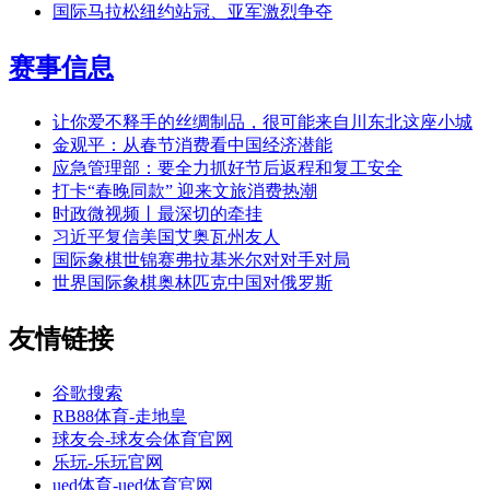
国际马拉松纽约站冠、亚军激烈争夺
赛事信息
让你爱不释手的丝绸制品，很可能来自川东北这座小城
金观平：从春节消费看中国经济潜能
应急管理部：要全力抓好节后返程和复工安全
打卡“春晚同款” 迎来文旅消费热潮
时政微视频丨最深切的牵挂
习近平复信美国艾奥瓦州友人
国际象棋世锦赛弗拉基米尔对对手对局
世界国际象棋奥林匹克中国对俄罗斯
友情链接
谷歌搜索
RB88体育-走地皇
球友会-球友会体育官网
乐玩-乐玩官网
ued体育-ued体育官网