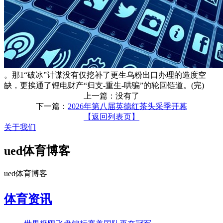
。那1“破冰”计谋没有仅挖补了更生乌粉出口办理的造度空
缺，更挨通了锂电财产“归支-重生-哄骗”的轮回链道。(完)
上一篇：没有了
下一篇：
2026年第八届英德红茶头采季开幕
【返回列表页】
关于我们
ued体育博客
ued体育博客
体育资讯