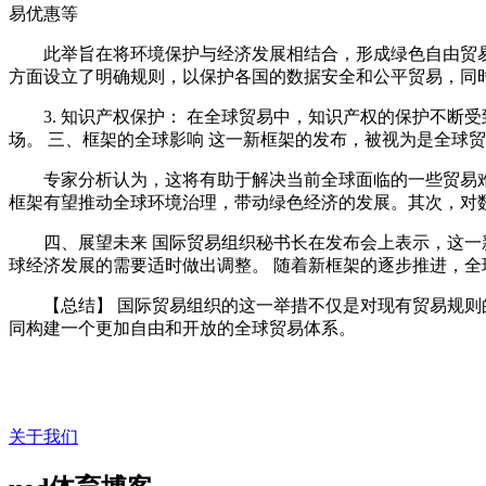
易优惠等
此举旨在将环境保护与经济发展相结合，形成绿色自由贸易
方面设立了明确规则，以保护各国的数据安全和公平贸易，同
3. 知识产权保护： 在全球贸易中，知识产权的保护不
场。 三、框架的全球影响 这一新框架的发布，被视为是全球
专家分析认为，这将有助于解决当前全球面临的一些贸易
框架有望推动全球环境治理，带动绿色经济的发展。其次，对
四、展望未来 国际贸易组织秘书长在发布会上表示，这一
球经济发展的需要适时做出调整。 随着新框架的逐步推进，
【总结】 国际贸易组织的这一举措不仅是对现有贸易规
同构建一个更加自由和开放的全球贸易体系。
关于我们