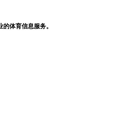
业的体育信息服务。