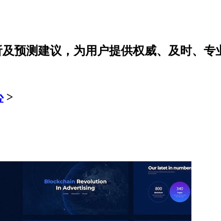
分析及预测建议，为用户提供权威、及时、专
心
>