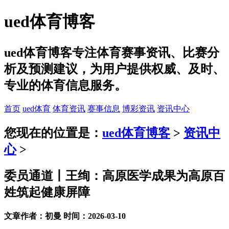
ued体育博客
ued体育博客专注体育赛事资讯、比赛分
析及预测建议，为用户提供权威、及时、
专业的体育信息服务。
首页
ued体育
体育资讯
赛事信息
博彩资讯
资讯中心
您现在的位置是：
ued体育博客
>
资讯中
心
>
委员通道丨王绚：高原医学成果为高原百
姓筑起健康屏障
文章作者：初曼 时间：2026-03-10