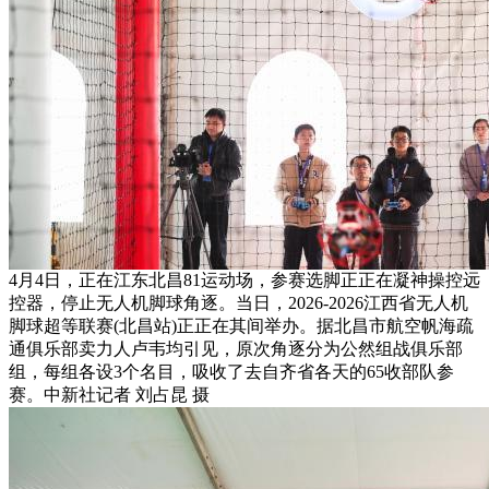
4月4日，正在江东北昌81运动场，参赛选脚正正在凝神操控远
控器，停止无人机脚球角逐。当日，2026-2026江西省无人机
脚球超等联赛(北昌站)正正在其间举办。据北昌市航空帆海疏
通俱乐部卖力人卢韦均引见，原次角逐分为公然组战俱乐部
组，每组各设3个名目，吸收了去自齐省各天的65收部队参
赛。中新社记者 刘占昆 摄