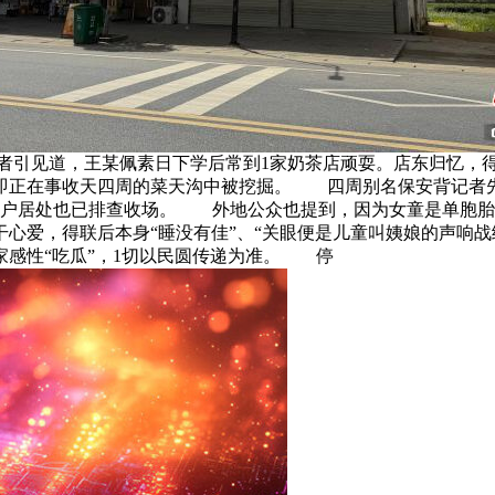
见道，王某佩素日下学后常到1家奶茶店顽耍。店东归忆，得联当
即正在事收天四周的菜天沟中被挖掘。 四周别名保安背记者
边商户居处也已排查收场。 外地公众也提到，因为女童是单胞胎
心爱，得联后本身“睡没有佳”、“关眼便是儿童叫姨娘的声响
家感性“吃瓜”，1切以民圆传递为准。 停