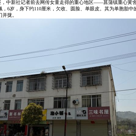
上昼，中新社记者前去网传女童走得的重心地区——菖蒲镇重心黉
6岁，身下约110厘米，欠收、圆脸、单眼皮。其为单胞胎中的
门并拢。