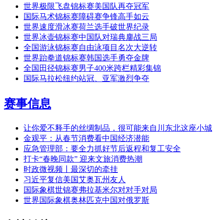
世界极限飞盘锦标赛美国队再夺冠军
国际马术锦标赛障碍赛争锋高手如云
世界速度滑冰赛荷兰选手破世界纪录
世界冰壶锦标赛中国队对瑞典鏖战三局
全国游泳锦标赛自由泳项目名次大逆转
世界跆拳道锦标赛韩国选手勇夺金牌
全国田径锦标赛男子400米跨栏精彩集锦
国际马拉松纽约站冠、亚军激烈争夺
赛事信息
让你爱不释手的丝绸制品，很可能来自川东北这座小城
金观平：从春节消费看中国经济潜能
应急管理部：要全力抓好节后返程和复工安全
打卡“春晚同款” 迎来文旅消费热潮
时政微视频丨最深切的牵挂
习近平复信美国艾奥瓦州友人
国际象棋世锦赛弗拉基米尔对对手对局
世界国际象棋奥林匹克中国对俄罗斯