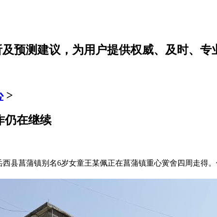
分析及预测建议，为用户提供权威、及时、专
心
>
工作仍在继续
安庆市岳西县菖蒲镇别名6岁女童王某佩正在菖蒲镇重心黉舍四周走得。