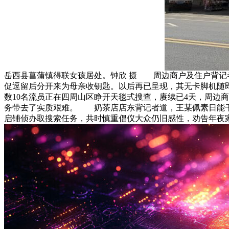
岳西县菖蒲镇得联女孩居处。钟欣 摄 周边商户及住户背记者引
促逗留后分开来为母亲收钥匙。以后再已呈现，其无卡脚机随
数10名流员正在四周山区睁开天毯式搜查，赓续已4天，周
务带去了实质艰难。 奶茶店店东背记者道，王某佩素日能干
启铺侦办取搜索任务，共时慎重倡仪大众仍旧感性，劝告年夜