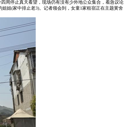
舍四周停止真天看望，现场仍有没有少外地公众集合，着急议论
姐姐(家中排止老3)。记者领会到，女童1家租宿正在主题黉舍