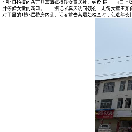
4月4日拍摄的岳西县菖蒲镇得联女童居处。钟欣 摄 4日
并等候女童的新闻。 据记者真天访问领会，走得女童王某佩，
对于里的1栋3层楼房内乱。记者前去其居处检查时，创造年夜