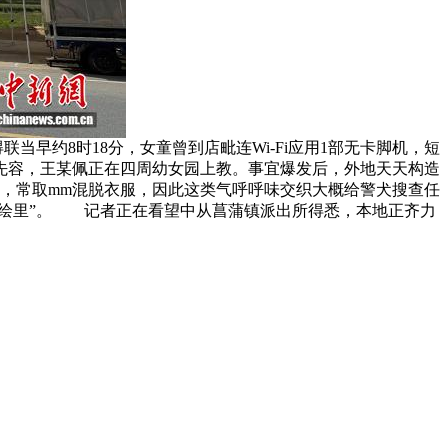
早约8时18分，女童曾到店毗连Wi-Fi应用1部无卡脚机，短
先容，王某佩正在四周幼女园上教。事宜爆发后，外地天天构造
，常取mm混脱衣服，因此这类气呼呼味交织大概给警犬搜查任
战绘里”。 记者正在看望中从菖蒲镇派出所得悉，本地正齐力