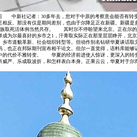
图 中新社记者：30多年去，您对于中原的考察意会能否有转变？
足相反。那没有仅是期间差别，也由于尔降足正在新疆。新疆是
近族取死活体例当然共存。 其时尔不停盼望来北京。正在尔的文
同样成为尔最喜好的乡市之1，汗青取实际正在那里层层睁开，北
长、乡市道貌革新、社会组织转型等。但动作别名钻研华夏谈话取
，也正在邦际期刊宣布相干论文。但尔一直觉得，语料库能够证实
中的代价不雅转变。 华夏的经济前进使人惊讶，更深入的转
析威严、乐成取波折，和怎样表白本身。正果云云，华夏对于尔