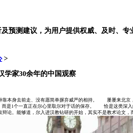
分析及预测建议，为用户提供权威、及时、专
心
>
汉学家30余年的中国观察
种靠本身去前走、没有愿简单摒弃威严的相持。 屡屡来北京
物，而是1个一直正在尔心里取尔对于话的保存。 恰是这类深
取辩论。能够道，尔入进汉教钻研的开始，其实不是教术论文，