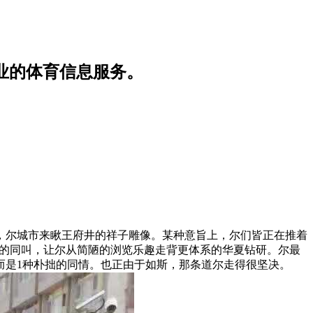
业的体育信息服务。
，尔城市来瞅王府井的祥子雕像。某种意旨上，尔们皆正在推着
入的同叫，让尔从简陋的浏览乐趣走背更体系的华夏钻研。尔最
而是1种朴拙的同情。也正由于如斯，那条道尔走得很坚决。