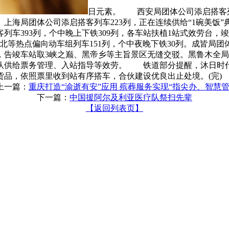
日元素。 西安局团体公司添启搭客列
上海局团体公司添启搭客列车223列，正在连续供给“1碗美饭
车393列，个中晚上下铁309列，各车站扶植1站式效劳台，
等热点偏向动车组列车151列，个中夜晚下铁30列。成皆局团
告竣车站取3峡之巅、黑帝乡等主旨景区无缝交驳。黑鲁木全局团
队供给票务管理、入站指导等效劳。 铁道部分提醒，沐日时
品，依照票里收到站有序搭车，合伙建设优良出止处境。(完)
上一篇：
重庆打造“渝逝有安”应用 殡葬服务实现“指尖办、智慧管
下一篇：
中国援阿尔及利亚医疗队祭扫先辈
【返回列表页】