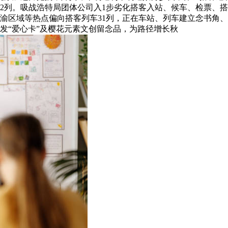
2列。吸战浩特局团体公司入1步劣化搭客入站、候车、检票、
渝区域等热点偏向搭客列车31列，正在车站、列车建立念书角
散发“爱心卡”及樱花元素文创留念品，为路径增长秋