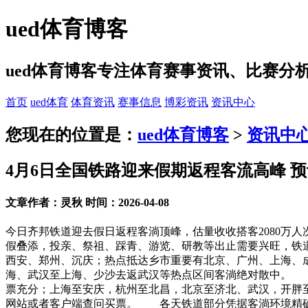
ued体育博客
ued体育博客专注体育赛事资讯、比赛
首页
ued体育
体育资讯
赛事信息
博彩资讯
资讯中心
您现在的位置是：
ued体育博客
>
资讯中
4月6日全国铁路迎来假期返程客流高峰 预
文章作者：灵秋 时间：2026-04-08
今日齐邦铁道迎去假日返程客淌顶峰，估量收收搭客2080万人次
假叠添，投亲、祭祖、踩青、游览、研教等出止需要兴旺，铁道
西安、郑州、沉庆；热点抵达乡市重要有北京、广州、上海、
海、武汉至上海、少沙去返武汉等热点区间客淌绝对散中。 
票充分；上海至安庆，杭州至北昌，北京至济北、武汉，开胖至
网站或者客户端查问买票。 各天铁道部分凭据客淌环境精确