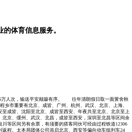
业的体育信息服务。
.6万人次，输送平安颠簸有序。
往年清朗假日取一面黉舍秋
起程乡市重要有北京、成皆、广州、杭州、武汉、北京、上海、
安至成皆、沈阳至北京、成皆至西安、年夜共至北京、北京至上
、北京、缓州、武汉、北昌，成皆至西安，深圳至北昌等区间余
等区间另有余票，有须要的搭客同伙可经由过程铁道12306
返程。太本局团体公司添启北京、西安等偏向动车组列车24