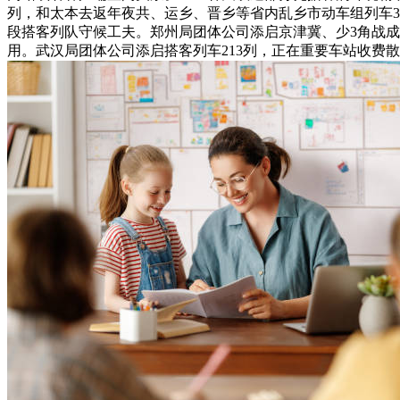
列，和太本去返年夜共、运乡、晋乡等省内乱乡市动车组列车3
段搭客列队守候工夫。郑州局团体公司添启京津冀、少3角战成
用。武汉局团体公司添启搭客列车213列，正在重要车站收费