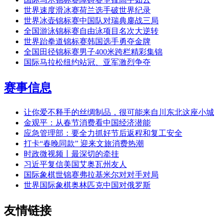
世界速度滑冰赛荷兰选手破世界纪录
世界冰壶锦标赛中国队对瑞典鏖战三局
全国游泳锦标赛自由泳项目名次大逆转
世界跆拳道锦标赛韩国选手勇夺金牌
全国田径锦标赛男子400米跨栏精彩集锦
国际马拉松纽约站冠、亚军激烈争夺
赛事信息
让你爱不释手的丝绸制品，很可能来自川东北这座小城
金观平：从春节消费看中国经济潜能
应急管理部：要全力抓好节后返程和复工安全
打卡“春晚同款” 迎来文旅消费热潮
时政微视频丨最深切的牵挂
习近平复信美国艾奥瓦州友人
国际象棋世锦赛弗拉基米尔对对手对局
世界国际象棋奥林匹克中国对俄罗斯
友情链接