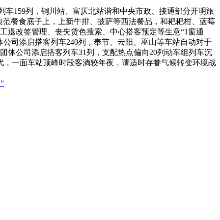
车159列，铜川站、富仄北站谐和中央市政、接通部分开明旅
”典范餐食底子上，上新牛排、披萨等西法餐品，和耙耙柑、蓝莓
竣工退改签管理、丧失货色搜索、中心搭客预定等生意“1窗通
体公司添启搭客列车240列，奉节、云阳、巫山等车站自动对于
体公司添启搭客列车31列，支配热点偏向20列动车组列车沉
代，一面车站顶峰时段客淌较年夜，请适时存眷气候转变环境战
”