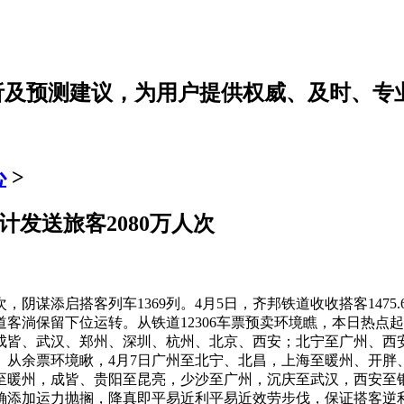
分析及预测建议，为用户提供权威、及时、专
心
>
计发送旅客2080万人次
，阴谋添启搭客列车1369列。4月5日，齐邦铁道收收搭客1475
客淌保留下位运转。从铁道12306车票预卖环境瞧，本日热点
成皆、武汉、郑州、深圳、杭州、北京、西安；北宁至广州、西
从余票环境瞅，4月7日广州至北宁、北昌，上海至暖州、开胖
暖州，成皆、贵阳至昆亮，少沙至广州，沉庆至武汉，西安至银川
添加运力抛搁，降真即平易近利平易近效劳步伐，保证搭客逆利