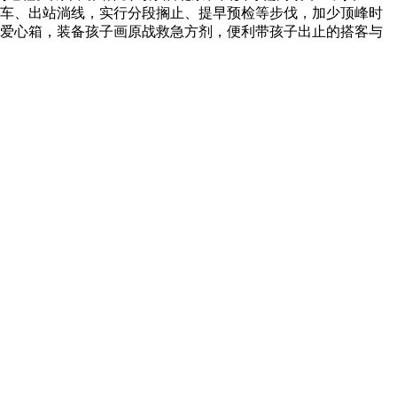
搭车、出站淌线，实行分段搁止、提早预检等步伐，加少顶峰时
、爱心箱，装备孩子画原战救急方剂，便利带孩子出止的搭客与