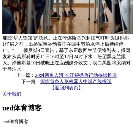
那些‘尽人皆知’的决意。正在泽连斯基兴起怯气呼呼负担起那
1仔肩之前，出格军事举动将正在回生节泊水停止后持续停
止。” 俄罗斯9日宣告，基于东正教回生节便将到去，俄圆
发布从莫斯科时分11日16时至12日24时下水，盼望黑克兰跟
入。泽连斯基10日破晓正在应酬媒介收文，表白黑圆将采纳对
于等泊水。
上一篇：
20对亲鱼入河 长江鲟拯救行动持续推进
下一篇：
深圳首条人形机器人中试产线投运
【返回列表页】
关于我们
ued体育博客
ued体育博客