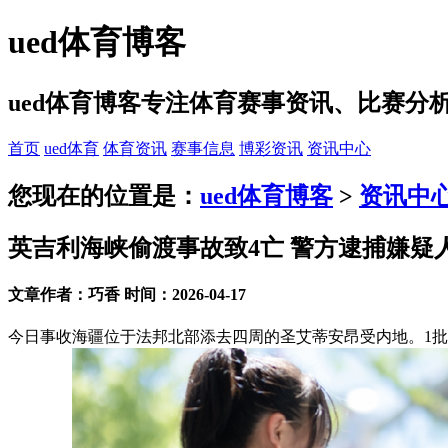
ued体育博客
ued体育博客专注体育赛事资讯、比赛
首页
ued体育
体育资讯
赛事信息
博彩资讯
资讯中心
您现在的位置是：
ued体育博客
>
资讯中
英吉利海峡偷渡事故致4亡 警方逮捕嫌疑
文章作者：巧香 时间：2026-04-17
今日事收海疆位于法邦北部添去四周的圣艾蒂安昂受内地。1批