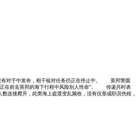
没有对于中发布，相干核对任务仍正在停止中。 英邦警圆
“正在前去英邦的海下行程中风险别人性命”。 传递共时表
数连接爬升，此类海上盗渡变乱频收，没有仅形成职员伤殁，