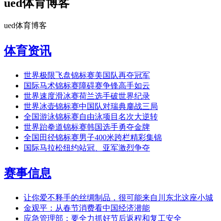
ued体育博客
ued体育博客
体育资讯
世界极限飞盘锦标赛美国队再夺冠军
国际马术锦标赛障碍赛争锋高手如云
世界速度滑冰赛荷兰选手破世界纪录
世界冰壶锦标赛中国队对瑞典鏖战三局
全国游泳锦标赛自由泳项目名次大逆转
世界跆拳道锦标赛韩国选手勇夺金牌
全国田径锦标赛男子400米跨栏精彩集锦
国际马拉松纽约站冠、亚军激烈争夺
赛事信息
让你爱不释手的丝绸制品，很可能来自川东北这座小城
金观平：从春节消费看中国经济潜能
应急管理部：要全力抓好节后返程和复工安全