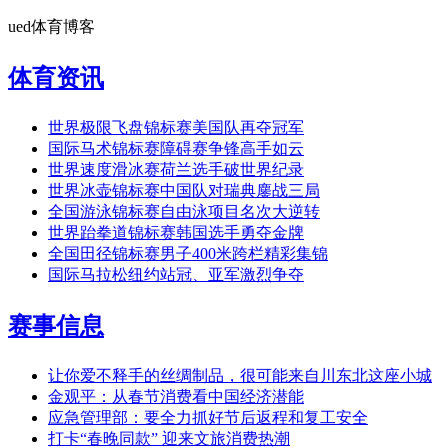
ued体育博客
体育资讯
世界极限飞盘锦标赛美国队再夺冠军
国际马术锦标赛障碍赛争锋高手如云
世界速度滑冰赛荷兰选手破世界纪录
世界冰壶锦标赛中国队对瑞典鏖战三局
全国游泳锦标赛自由泳项目名次大逆转
世界跆拳道锦标赛韩国选手勇夺金牌
全国田径锦标赛男子400米跨栏精彩集锦
国际马拉松纽约站冠、亚军激烈争夺
赛事信息
让你爱不释手的丝绸制品，很可能来自川东北这座小城
金观平：从春节消费看中国经济潜能
应急管理部：要全力抓好节后返程和复工安全
打卡“春晚同款” 迎来文旅消费热潮