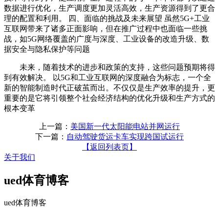
数据进行优化，生产调度更加灵活高效，生产资源得到了更合
理的配置和利用。 四、面临的挑战及未来展望 虽然5G+工业
互联网带来了诸多正面影响，但在推广过程中也面临一些挑
战，如5G网络覆盖的广度与深度、工业设备的改造升级、数
据安全与隐私保护等问题
未来，随着技术的进步和政策的支持，这些问题预期将得
到有效解决。 以5G和工业互联网的深度融合为标志，一个全
新的智能制造时代正破茧而出。不仅仅是生产效率的提升，更
重要的是它将引领整个社会经济结构的优化升级和生产方式的
根本变革
上一篇：
美国新一代太阳能电站并网运行
下一篇：
自动驾驶货运卡车实现跨国试运行
【返回列表页】
关于我们
ued体育博客
ued体育博客