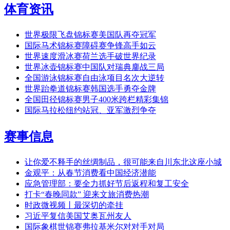
体育资讯
世界极限飞盘锦标赛美国队再夺冠军
国际马术锦标赛障碍赛争锋高手如云
世界速度滑冰赛荷兰选手破世界纪录
世界冰壶锦标赛中国队对瑞典鏖战三局
全国游泳锦标赛自由泳项目名次大逆转
世界跆拳道锦标赛韩国选手勇夺金牌
全国田径锦标赛男子400米跨栏精彩集锦
国际马拉松纽约站冠、亚军激烈争夺
赛事信息
让你爱不释手的丝绸制品，很可能来自川东北这座小城
金观平：从春节消费看中国经济潜能
应急管理部：要全力抓好节后返程和复工安全
打卡“春晚同款” 迎来文旅消费热潮
时政微视频丨最深切的牵挂
习近平复信美国艾奥瓦州友人
国际象棋世锦赛弗拉基米尔对对手对局