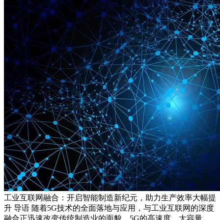
工业互联网融合：开启智能制造新纪元，助力生产效率大幅提
升 导语 随着5G技术的全面落地与应用，与工业互联网的深度
融合正迅速改变传统制造业的面貌。5G的高速度、大容量、