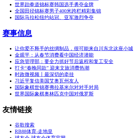
世界跆拳道锦标赛韩国选手勇夺金牌
全国田径锦标赛男子400米跨栏精彩集锦
国际马拉松纽约站冠、亚军激烈争夺
赛事信息
让你爱不释手的丝绸制品，很可能来自川东北这座小城
金观平：从春节消费看中国经济潜能
应急管理部：要全力抓好节后返程和复工安全
打卡“春晚同款” 迎来文旅消费热潮
时政微视频丨最深切的牵挂
习近平复信美国艾奥瓦州友人
国际象棋世锦赛弗拉基米尔对对手对局
世界国际象棋奥林匹克中国对俄罗斯
友情链接
谷歌搜索
RB88体育-走地皇
球友会-球友会体育官网