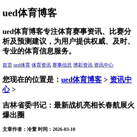
ued体育博客
ued体育博客专注体育赛事资讯、比赛分
析及预测建议，为用户提供权威、及时、
专业的体育信息服务。
首页
ued体育
体育资讯
赛事信息
博彩资讯
资讯中心
您现在的位置是：
ued体育博客
>
资讯中
心
>
吉林省委书记：最新战机亮相长春航展火
爆出圈
文章作者：冷萱 时间：2026-03-10