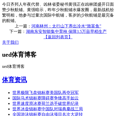
今日齐邦人年夜代替、凶林省委秘书黄强正在凶林团盛开日面
赞少秋航铺。黄强暗示，昨年少秋航铺水爆发圈，最新战机纷
繁明相，他参与过量次国际中航铺，客岁的少秋航铺是最完备
的航铺。
上一篇：
河南林州：太行山下养出冷水“致富鱼”
下一篇：
湖南东安智能集中育秧 保障3.5万亩早稻生产
【返回列表页】
关于我们
ued体育博客
ued体育博客
体育资讯
世界极限飞盘锦标赛美国队再夺冠军
国际马术锦标赛障碍赛争锋高手如云
世界速度滑冰赛荷兰选手破世界纪录
世界冰壶锦标赛中国队对瑞典鏖战三局
全国游泳锦标赛自由泳项目名次大逆转