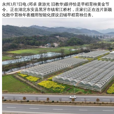
永州3月7日电 (邓卓 唐游光 旧教华)眼停恰是早稻育秧黄金节
令。正在湖北东安县黑牙市镇宥江桥村，庄家们正在连片新颖
化散中育秧年夜棚用智能化摆设启铺早稻育秧任务。