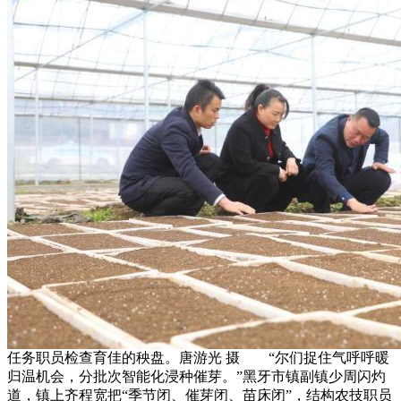
任务职员检查育佳的秧盘。唐游光 摄 “尔们捉住气呼呼暖
归温机会，分批次智能化浸种催芽。”黑牙市镇副镇少周闪灼
道，镇上齐程宽把“季节闭、催芽闭、苗床闭”，结构农技职员