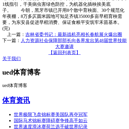
1线指引，干美病虫害绿色防控，为机器化插秧挨美底
子。 今朝，黑牙市镇已开用8个散中育秧面、30个规范化
年夜棚，8万多仄圆米园地可知足齐镇35000多亩早稻育秧需
要，为东安县促进早稻消费、保证食粮平安筑牢禾苗基本。
(完)
上一篇：
吉林省委书记：最新战机亮相长春航展火爆出圈
下一篇：
人力资源社会保障部部长向各界发出第48届世界技能
大赛邀请
【返回列表页】
关于我们
ued体育博客
ued体育博客
体育资讯
世界极限飞盘锦标赛美国队再夺冠军
国际马术锦标赛障碍赛争锋高手如云
世界速度滑冰赛荷兰选手破世界纪录