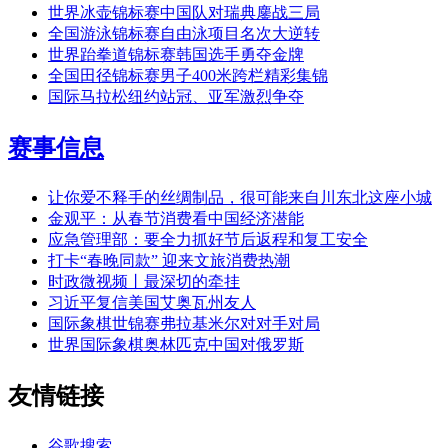
世界冰壶锦标赛中国队对瑞典鏖战三局
全国游泳锦标赛自由泳项目名次大逆转
世界跆拳道锦标赛韩国选手勇夺金牌
全国田径锦标赛男子400米跨栏精彩集锦
国际马拉松纽约站冠、亚军激烈争夺
赛事信息
让你爱不释手的丝绸制品，很可能来自川东北这座小城
金观平：从春节消费看中国经济潜能
应急管理部：要全力抓好节后返程和复工安全
打卡“春晚同款” 迎来文旅消费热潮
时政微视频丨最深切的牵挂
习近平复信美国艾奥瓦州友人
国际象棋世锦赛弗拉基米尔对对手对局
世界国际象棋奥林匹克中国对俄罗斯
友情链接
谷歌搜索