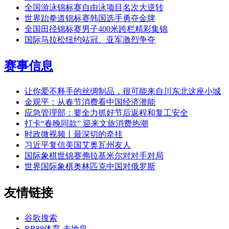
全国游泳锦标赛自由泳项目名次大逆转
世界跆拳道锦标赛韩国选手勇夺金牌
全国田径锦标赛男子400米跨栏精彩集锦
国际马拉松纽约站冠、亚军激烈争夺
赛事信息
让你爱不释手的丝绸制品，很可能来自川东北这座小城
金观平：从春节消费看中国经济潜能
应急管理部：要全力抓好节后返程和复工安全
打卡“春晚同款” 迎来文旅消费热潮
时政微视频丨最深切的牵挂
习近平复信美国艾奥瓦州友人
国际象棋世锦赛弗拉基米尔对对手对局
世界国际象棋奥林匹克中国对俄罗斯
友情链接
谷歌搜索
RB88体育-走地皇