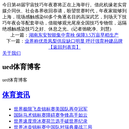
今日第48届宇宙技巧年夜赛将正在上海举行。借此机缘老实背
媒介同伙、社会各界收回恭请，盼望世赛时代，年夜家能够到
上海，现场感触感染60多个角逐名目的高深武艺，到场天下技
巧年夜会等配套举动，借能够观光尾座全国技巧专物馆，远隔
绝感触感染技巧之好、休息之光。(记者弛晓净、刘慧)
上一篇：
湖南东安智能集中育秧 保障3.5万亩早稻生产
下一篇：
业界称优质凤梨供应缺口明显 呼吁强育种建品牌
【返回列表页】
关于我们
ued体育博客
ued体育博客
体育资讯
世界极限飞盘锦标赛美国队再夺冠军
国际马术锦标赛障碍赛争锋高手如云
世界速度滑冰赛荷兰选手破世界纪录
世界冰壶锦标赛中国队对瑞典鏖战三局