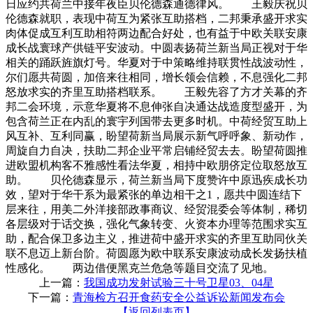
日应约共荷兰中接年夜臣贝伦德森通德律风。 王毅庆祝贝
伦德森就职，表现中荷互为紧张互助搭档，二邦秉承盛开求实
肉体促成互利互助相符两边配合好处，也有益于中欧关联安康
成长战寰球产供链平安波动。中圆表扬荷兰新当局正视对于华
相关的踊跃旌旗灯号。华夏对于中策略维持联贯性战波动性，
尔们愿共荷圆，加倍来往相同，增长领会信赖，不息强化二邦
怒放求实的齐里互助搭档联系。 王毅先容了方才关幕的齐
邦二会环境，示意华夏将不息伸张自决通达战造度型盛开，为
包含荷兰正在内乱的寰宇列国带去更多时机。中荷经贸互助上
风互补、互利同赢，盼望荷新当局展示新气呼呼象、新动作，
周旋自力自决，扶助二邦企业平常启铺经贸去去。盼望荷圆推
进欧盟机构客不雅感性看法华夏，相持中欧朋侪定位取怒放互
助。 贝伦德森显示，荷兰新当局下度赞许中原迅疾成长功
效，望对于华干系为最紧张的单边相干之1，愿共中圆连结下
层来往，用美二外洋接部政事商议、经贸混委会等体制，稀切
各层级对于话交换，强化气象转变、火资本办理等范围求实互
助，配合保卫多边主义，推进荷中盛开求实的齐里互助同伙关
联不息迈上新台阶。荷圆愿为欧中联系安康波动成长发扬扶植
性感化。 两边借便黑克兰危急等题目交流了见地。
上一篇：
我国成功发射试验三十号卫星03、04星
下一篇：
青海检方召开食药安全公益诉讼新闻发布会
【返回列表页】