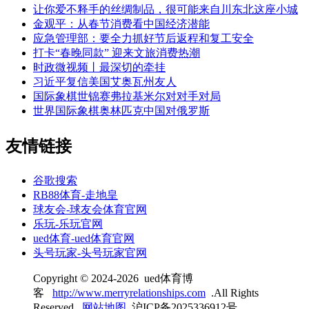
让你爱不释手的丝绸制品，很可能来自川东北这座小城
金观平：从春节消费看中国经济潜能
应急管理部：要全力抓好节后返程和复工安全
打卡“春晚同款” 迎来文旅消费热潮
时政微视频丨最深切的牵挂
习近平复信美国艾奥瓦州友人
国际象棋世锦赛弗拉基米尔对对手对局
世界国际象棋奥林匹克中国对俄罗斯
友情链接
谷歌搜索
RB88体育-走地皇
球友会-球友会体育官网
乐玩-乐玩官网
ued体育-ued体育官网
头号玩家-头号玩家官网
Copyright © 2024-2026 ued体育博
客
http://www.merryrelationships.com
.All Rights
Reserved
网站地图
沪ICP备2025336912号