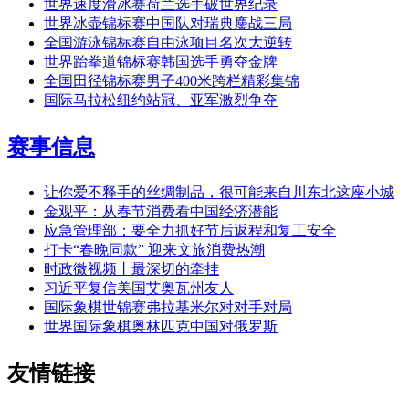
世界速度滑冰赛荷兰选手破世界纪录
世界冰壶锦标赛中国队对瑞典鏖战三局
全国游泳锦标赛自由泳项目名次大逆转
世界跆拳道锦标赛韩国选手勇夺金牌
全国田径锦标赛男子400米跨栏精彩集锦
国际马拉松纽约站冠、亚军激烈争夺
赛事信息
让你爱不释手的丝绸制品，很可能来自川东北这座小城
金观平：从春节消费看中国经济潜能
应急管理部：要全力抓好节后返程和复工安全
打卡“春晚同款” 迎来文旅消费热潮
时政微视频丨最深切的牵挂
习近平复信美国艾奥瓦州友人
国际象棋世锦赛弗拉基米尔对对手对局
世界国际象棋奥林匹克中国对俄罗斯
友情链接