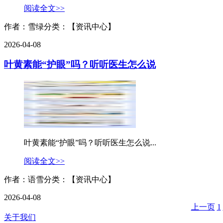
阅读全文>>
作者：雪绿
分类：【资讯中心】
2026-04-08
叶黄素能“护眼”吗？听听医生怎么说
叶黄素能“护眼”吗？听听医生怎么说...
阅读全文>>
作者：语雪
分类：【资讯中心】
2026-04-08
上一页
1
关于我们