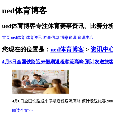
ued体育博客
ued体育博客专注体育赛事资讯、比赛
首页
ued体育
体育资讯
赛事信息
博彩资讯
资讯中心
您现在的位置是：
ued体育博客
>
资讯中
4月6日全国铁路迎来假期返程客流高峰 预计发送旅客2
4月6日全国铁路迎来假期返程客流高峰 预计发送旅客2080万
阅读全文>>